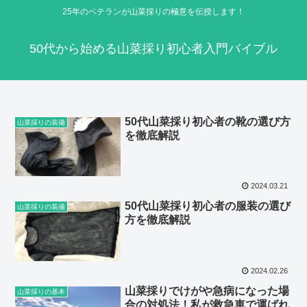
25年のベテランが山菜採りの極意を伝授します！
50代から始める山菜採り初心者入門バイブル
50代山菜採り初心者の靴の選び方
山菜採りの装備
を徹底解説
2024.03.21
50代山菜採り初心者の服装の選び
山菜採りの装備
方を徹底解説
2024.02.26
山菜採りでけがや急病になった場
山菜採りの基本
合の対処法！私が救急車で運ばれ